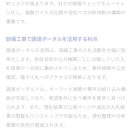
す方法
約リスクが高まります。日々の情報チェックをルーティ
設備工事に最適な無料調達情報サイトの選
ン化し、複数サイトの比較や自社での分析体制の構築が
び方
重要です。
無料サービス活用で設備工事の情報収集力
設備工事で調達ポータルを活用する利点
を強化
入札情報無料サービスの安全な使い方を解
調達ポータルの活用は、設備工事の入札活動を大幅に効
説
率化します。各自治体や公共機関ごとに分散していた入
札情報が一元的に集約されているため、案件検索や公告
電子調達とは何か設備工事で押さえるべき基礎
確認、電子入札へのアクセスが簡単になります。
知識
設備工事調達で電子調達がなぜ重要なのか
調達ポータルでは、キーワード検索や案件の絞り込み機
能が充実しており、希望条件に合う案件を素早く見つけ
電子調達の基本と設備工事での導入効果に
られます。また、落札結果の公表ページや過去の入札結
注目
果の閲覧もワンストップで可能なため、資料整理や分析
設備工事現場で使える電子調達システムの
業務の負担が軽減されます。
特徴