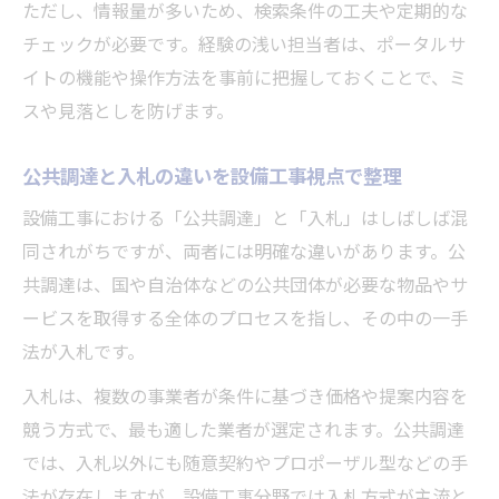
電子調達導入時に設備工事が注意すべきポ
ただし、情報量が多いため、検索条件の工夫や定期的な
イント
チェックが必要です。経験の浅い担当者は、ポータルサ
イトの機能や操作方法を事前に把握しておくことで、ミ
設備工事調達で電子調達を活用する最適な
スや見落としを防げます。
方法
入札情報サイトを使った設備工事案件の見極め
公共調達と入札の違いを設備工事視点で整理
方
設備工事における「公共調達」と「入札」はしばしば混
設備工事案件を探す入札情報サイト活用術
同されがちですが、両者には明確な違いがあります。公
設備工事調達に強い入札情報サイトの選定
共調達は、国や自治体などの公共団体が必要な物品やサ
基準
ービスを取得する全体のプロセスを指し、その中の一手
入札情報サイトで設備工事案件を効率検索
法が入札です。
する方法
入札は、複数の事業者が条件に基づき価格や提案内容を
設備工事調達のための入札情報サイト活用
競う方式で、最も適した業者が選定されます。公共調達
ポイント
では、入札以外にも随意契約やプロポーザル型などの手
案件の見極め力を高める設備工事入札情報
法が存在しますが、設備工事分野では入札方式が主流と