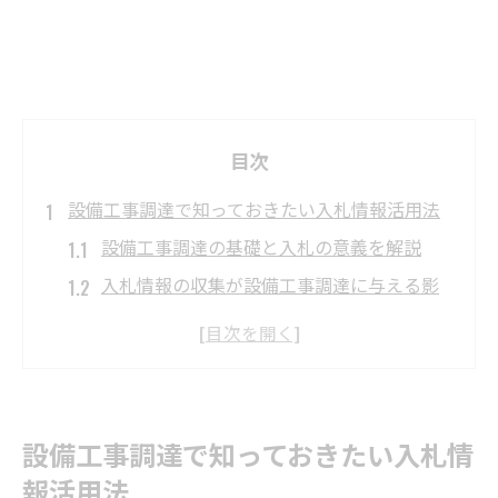
目次
設備工事調達で知っておきたい入札情報活用法
設備工事調達の基礎と入札の意義を解説
入札情報の収集が設備工事調達に与える影
響
設備工事で調達ポータルを活用する利点
公共調達と入札の違いを設備工事視点で整
理
設備工事調達で知っておきたい入札情
PPIシステムで設備工事の入札情報を網羅す
報活用法