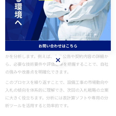
省などの入札情報サイトで公開されている入札結果一覧
ページにアクセスし、対象となる案件の概要や調達金
額、参加企業、落札者、契約内容などの基本データを整
理します。
次に、過去の落札価格や入札参加企業の傾向、競合他社
お問い合わせはこちら
の動向を比較し、どのような条件で落札が決まっている
かを分析します。例えば、入札公告や契約内容の詳細か
お問い合わせはこちら
ら、必要な技術要件や評価基準を把握することで、自社
の強みや改善点を明確化できます。
このプロセスを繰り返すことで、設備工事の市場動向や
入札の傾向を体系的に理解でき、次回の入札戦略の立案
に大きく役立ちます。分析には表計算ソフトや専用の分
析ツールを活用すると効率的です。