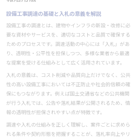
る方法
調達ポータルの効率的な使い方と設備工事の最
設備工事調達の基礎と入札の意義を解説
前線
設備工事の調達とは、建物やインフラの新設・改修に必
設備工事調達を支える調達ポータルの基本
要な資材やサービスを、適切なコストと品質で確保する
操作
ためのプロセスです。調達活動の中心には「入札」があ
調達ポータルで設備工事案件を絞り込むコ
り、透明性・公平性を担保しつつ、多様な業者から最適
ツ
な提案を受ける仕組みとして広く活用されています。
国土交通省入札結果公表から学ぶ設備工事
入札の意義は、コスト削減や品質向上だけでなく、公共
戦略
性の高い設備工事においては不正防止や社会的信頼の確
調達ポータルで設備工事入札情報を自動収
保にもつながります。例えば国土交通省などの公共機関
集する方法
が行う入札では、公告や落札結果が公開されるため、情
入札情報サイトと連携した設備工事案件の
報の透明性が担保されやすい点が特徴です。
探し方
調達や入札の仕組みを正しく理解し、案件ごとに求めら
入札結果一覧を分析し落札率を高める実践術
れる条件や契約形態を把握することが、落札率向上やリ