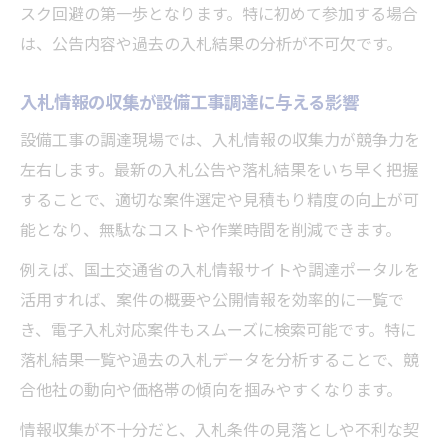
設備工事の入札結果一覧を分析する基本ス
スク回避の第一歩となります。特に初めて参加する場合
テップ
は、公告内容や過去の入札結果の分析が不可欠です。
入札情報と落札結果の見方を設備工事目線
で解説
入札情報の収集が設備工事調達に与える影響
落札率向上に役立つ設備工事データの活用
設備工事の調達現場では、入札情報の収集力が競争力を
法
左右します。最新の入札公告や落札結果をいち早く把握
設備工事の入札結果調べ方と注意点
することで、適切な案件選定や見積もり精度の向上が可
能となり、無駄なコストや作業時間を削減できます。
豊富な入札情報で設備工事の戦略を強化す
る方法
例えば、国土交通省の入札情報サイトや調達ポータルを
調達情報無料サービスの賢い活用でチャンス拡
活用すれば、案件の概要や公開情報を効率的に一覧で
大
き、電子入札対応案件もスムーズに検索可能です。特に
設備工事調達に無料サービスを利用するメ
落札結果一覧や過去の入札データを分析することで、競
リット
合他社の動向や価格帯の傾向を掴みやすくなります。
入札情報無料サービスで案件を効率的に探
情報収集が不十分だと、入札条件の見落としや不利な契