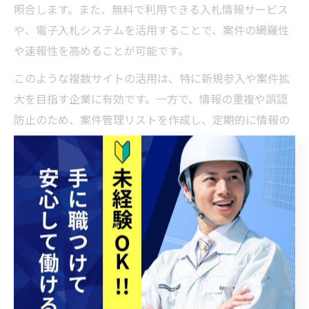
照合します。また、無料で利用できる入札情報サービス
や、電子入札システムを活用することで、案件の網羅性
や速報性を高めることが可能です。
このような複数サイトの活用は、特に新規参入や案件拡
大を目指す企業に有効です。一方で、情報の重複や誤認
防止のため、案件管理リストを作成し、定期的に情報の
整理を行うことが重要となります。
入札結果一覧を分析し落札率を高める
実践術
設備工事の入札結果一覧を分析する基本ステップ
設備工事の調達業務において、入札結果一覧の分析は落
札率向上のための第一歩です。まず、自治体や国土交通