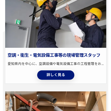
空調・衛生・電気設備工事等の現場管理スタッフ
愛知県内を中心に、空調設備や電気設備工事の工程管理をお任せします。 事務作業と現場業務の割合は5:5！ デスクワークと実務の両方を経験できます。 具体的なお仕事 ・工事のスケジュール管理・工程管理 ・職人や業者との打ち合わせ、現場の品質・安全管理 ・図面作成(CADソフト使用)・見積書・請求書作成 ・場合によっては、現場での施工作業も担当
詳しく見る