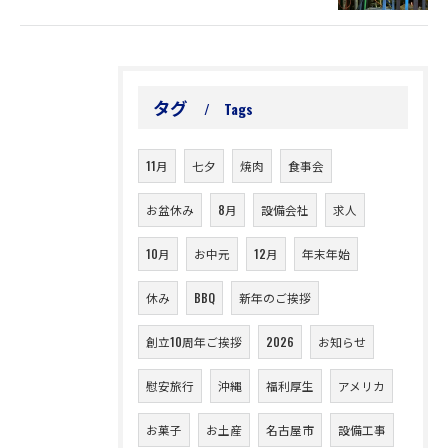
タグ
Tags
11月
七夕
焼肉
食事会
お盆休み
8月
設備会社
求人
10月
お中元
12月
年末年始
休み
BBQ
新年のご挨拶
創立10周年ご挨拶
2026
お知らせ
お問い合わせはこちら
慰安旅行
沖縄
福利厚生
アメリカ
お菓子
お土産
名古屋市
設備工事