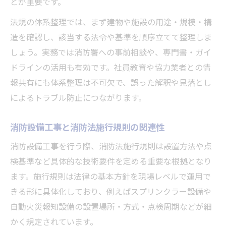
とが重要です。
点
法規の体系整理では、まず建物や施設の用途・規模・構
施行規則対応の消防設備工事チェックポイ
造を確認し、該当する法令や基準を順序立てて整理しま
ント
しょう。実務では消防署への事前相談や、専門書・ガイ
省令・告示と消防設備工事の関係の整理
ドラインの活用も有効です。社員教育や協力業者との情
設置義務を確認するための消防設備工事チェッ
報共有にも体系整理は不可欠で、誤った解釈や見落とし
クリスト活用法
によるトラブル防止につながります。
消防設備工事の設置義務チェックリスト活
用術
消防設備工事と消防法施行規則の関連性
消防法17条に基づく設備工事義務の確認手
消防設備工事を行う際、消防法施行規則は設置方法や点
順
検基準など具体的な技術要件を定める重要な根拠となり
工場や倉庫向け消防設備工事チェックリス
ます。施行規則は法律の基本方針を現場レベルで運用で
ト作成法
きる形に具体化しており、例えばスプリンクラー設備や
防火対象物別に整理する消防設備工事の義
自動火災報知設備の設置場所・方式・点検周期などが細
務
かく規定されています。