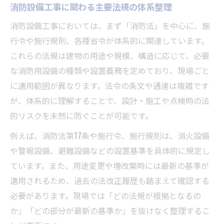
知識
消防設備工事に関わる主要法規の体系整理
工場や倉庫に必要な消防設備工事の概要
消防設備工事においては、まず「消防法」を中心に、施
防火対象物の定義と消防設備工事の適用範
行令や施行規則、各種省令が体系的に関連しています。
囲
これらの法規は建物の用途や規模、構造に応じて、必要
工場・倉庫の消火設備設置基準と工事手順
な消防用設備の種類や設置義務を定めており、現場ごと
消防設備工事で押さえるべき防火対象物の
に適用範囲が異なります。法令の条文や通達は複雑です
ポイント
が、体系的に理解することで、設計・施工や点検時の法
的リスクを未然に防ぐことが可能です。
消防法17条と工場・倉庫の設備義務の関係
消防法施行規則から読み解く設備工事の要点
例えば、消防法第17条や施行令、施行規則は、消火設備
や警報設備、避難設備などの設置基準を具体的に規定し
消防法施行規則が定める消防設備工事の範
ています。また、用途変更や増改築時には最新の基準が
囲
適用されるため、過去の法改正履歴も踏まえて確認する
設備工事における消防法施行規則の具体的
必要があります。現場では「どの法規が根拠となるの
基準
か」「どの部分が最新の基準か」を抜けなく整理するこ
消防設備工事で守るべき設置義務と法令要