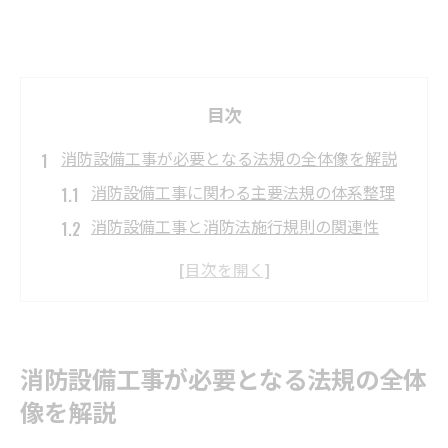
目次
消防設備工事が必要となる法規の全体像を解説
消防設備工事に関わる主要法規の体系整理
消防設備工事と消防法施行規則の関連性
防火対象物ごとに異なる消防設備工事の要
件
消防法17条を踏まえた工事義務の基本解説
消火設備設置基準と消防設備工事の基本知
消防設備工事が必要となる法規の全体
識
像を解説
工場や倉庫の防火対象物と消防設備工事の基礎