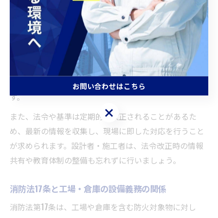
具体的には、建物の延べ面積、用途、収容人員、構造な
どをもとに防火対象物の区分を確認し、該当する消防法
や省令の条文を参照します。現場では、消防設備の設置
場所や数、点検・維持管理方法まで事前に計画すること
が重要です。誤った設置や未設置が発覚した場合、是正
命令や罰則が科される可能性もあるため注意が必要で
お問い合わせはこちら
す。
お問い合わせはこちら
また、法令や基準は定期的に改正されることがあるた
め、最新の情報を収集し、現場に即した対応を行うこと
が求められます。設計者・施工者は、法令改正時の情報
共有や教育体制の整備も忘れずに行いましょう。
消防法17条と工場・倉庫の設備義務の関係
消防法第17条は、工場や倉庫を含む防火対象物に対し