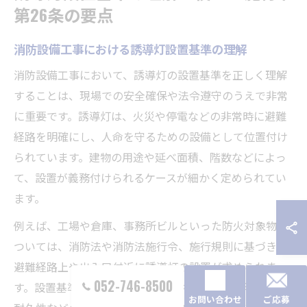
第26条の要点
消防設備工事における誘導灯設置基準の理解
消防設備工事において、誘導灯の設置基準を正しく理解
することは、現場での安全確保や法令遵守のうえで非常
に重要です。誘導灯は、火災や停電などの非常時に避難
経路を明確にし、人命を守るための設備として位置付け
られています。建物の用途や延べ面積、階数などによっ
て、設置が義務付けられるケースが細かく定められてい
ます。
例えば、工場や倉庫、事務所ビルといった防火対象物に
ついては、消防法や消防法施行令、施行規則に基づき、
避難経路上や出入口付近に誘導灯の設置が求められま
052-746-8500
す。設置基準には、誘導灯の種類や設置場所、明るさ、
お問い合わせ
ご応募