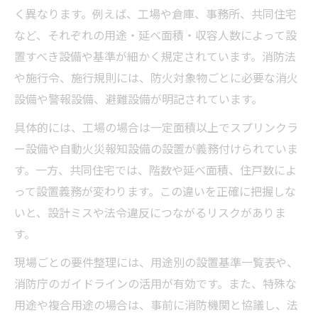
とは
く異なります。例えば、工場や倉庫、事務所、共同住宅
など、それぞれの用途・延べ面積・収容人数によって設
消防設備工事と消防法17条の義務関係を解
置すべき設備や基準が細かく規定されています。消防法
説
や施行令、施行規則には、防火対象物ごとに必要な消火
法第17条が定める消防設備工事の設置要件
設備や警報設備、避難設備が明記されています。
工場・倉庫で重要な消防設備工事と17条対
応
具体的には、工場の場合は一定面積以上でスプリンクラ
ー設備や自動火災報知設備の設置が義務付けられていま
消防設備工事の現場で活きる17条の遵守ポ
す。一方、共同住宅では、階数や延べ面積、住戸数によ
イント
って設置義務が変わります。この違いを正確に把握しな
防火対象物別に見る消防設備工事の17条適
いと、設計ミスや法令違反につながるリスクがありま
用例
す。
現場ごとの要件整理には、用途別の設置基準一覧表や、
消防庁のガイドラインの活用が有効です。また、特殊な
用途や複合用途の場合は、事前に消防機関と協議し、法