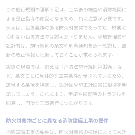
消防設備工事の抜け漏れ防止に役立つ確認
この施行規則の理解不足は、工事後の検査や消防機関に
方法
よる是正指導の原因となるため、特に注意が必要です。
誘導灯設置基準の理解に役立つ施行令第26条の
例えば、設置義務のある防火対象物であっても、規則に
要点
沿わない設置方法では認可が下りません。現場管理者や
消防設備工事における誘導灯設置基準の理
設計者は、施行規則の条文や解釈通知を逐一確認し、最
解
新の改正情報も把握しておくことが求められます。
施行令第26条が定める誘導灯工事のポイン
実際の現場では、例えば「消防法施行規則第32条」な
ト
ど、条文ごとに具体的な設置条件が示されているため、
消防法施行規則と誘導灯設置義務の関係整
該当する条項を特定し、設計図や施工計画書に根拠を明
理
記しましょう。これにより、申請や検査時のトラブルを
誘導灯設置で押さえるべき消防設備工事の
回避し、円滑な工事進行につながります。
基準
防火対象物ごとに異なる消防設備工事の要件
工場や倉庫に必要な誘導灯工事の具体例
消防設備工事における法17条と設置義務の関係
消防設備工事の要件は、防火対象物の種類によって大き