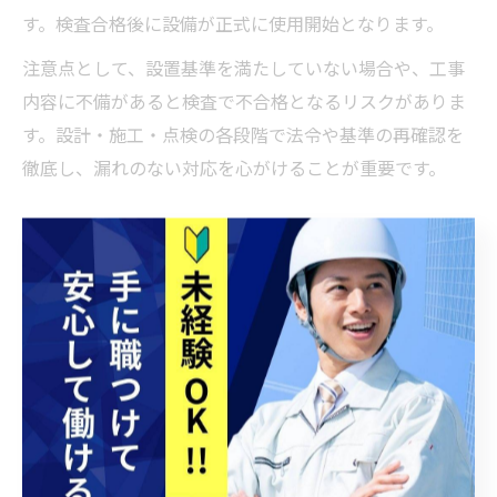
す。検査合格後に設備が正式に使用開始となります。
注意点として、設置基準を満たしていない場合や、工事
内容に不備があると検査で不合格となるリスクがありま
す。設計・施工・点検の各段階で法令や基準の再確認を
徹底し、漏れのない対応を心がけることが重要です。
消防設備工事で押さえるべき防火対象物のポイント
消防設備工事を行う際は、防火対象物の区分や用途を正
確に把握することが最重要ポイントです。防火対象物の
種類によって、必要な消防用設備や設置基準が大きく異
なるため、誤った判定は法令違反や安全上のリスクにつ
ながります。特に工場や倉庫では、取り扱う物品や作業
工程によって火災リスクが異なるため、個別のリスク評
価が求められます。