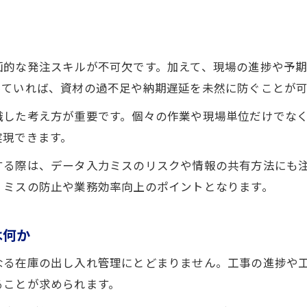
資材管理エクセルのテンプレ選びと応用例
資材管理エクセルで在庫を正確に把握する方法
画的な発注スキルが不可欠です。加えて、現場の進捗や予
在庫過多回避のための発注タイミング解説
っていれば、資材の過不足や納期遅延を未然に防ぐことが可
設備工事で資材の在庫過多を防ぐ発注管理法
識した考え方が重要です。個々の作業や現場単位だけでな
資材管理における適切な発注タイミングの見極め
実現できます。
在庫不足と余剰を防ぐ設備工事資材管理のコツ
する際は、データ入力ミスのリスクや情報の共有方法にも
資材管理エクセルを使った発注タイミング管理
、ミスの防止や業務効率向上のポイントとなります。
設備工事現場で失敗しない発注計画の立て方
資材管理システム導入時の注意点を考える
は何か
設備工事で資材管理システムを選ぶ際の要点
なる在庫の出し入れ管理にとどまりません。工事の進捗や
資材管理システム導入前に確認すべき事項
ることが求められます。
設備工事現場に合う資材管理システムの特徴