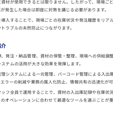
に資材が使用できるとは限りません。したがって、現場ご
導入後の資材管理効率化と現場連携の実際
延が発生した場合は即座に対策を講じる必要があります。
資材管理アプリとエクセルの使い分けポイント
資材管理がきつい理由と向いている人の特徴
を導入することで、現場ごとの在庫状況や発注履歴をリア
やトラブルの未然防止につながります。
設備工事資材管理のきつい理由を徹底分析
資材管理に向いている人の特徴と適性とは
紹介
現場で感じる資材管理の難しさと克服法
資材管理きついと感じる瞬間と対策事例
録、発注・納品管理、資材の保管・整理、現場への供給調
システムの活用が大きな効果を発揮します。
設備工事資材管理のやりがいと成長ポイント
お問い合わせはこちら
お問い合わせはこちら
管理システムによる一元管理、バーコード管理による入出
ンエラーの削減や業務の属人化防止、情報共有の迅速化が
タッフ全員で運用することで、資材の入出庫記録や在庫状
とのオペレーションに合わせて最適なツールを選ぶことが