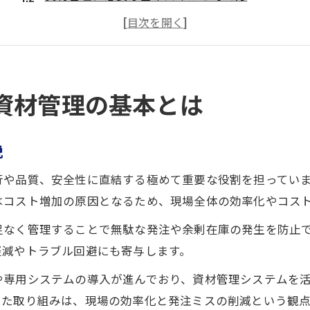
設備工事現場で求められる資材管理とは何か
資材管理の仕事内容と効率化ポイント紹介
設備工事における資材管理の基本手順を知る
効率UPに直結する資材管理の工夫集
資材管理の基本とは
設備工事の効率化に役立つ資材管理の工夫
作業負担を減らす資材管理の実践アイデア
説
現場で生きる資材管理の効率化テクニック
行や品質、安全性に直結する極めて重要な役割を担ってい
設備工事業務に資材管理システムを活用する
はコスト増加の原因となるため、現場全体の効率化やコス
資材管理エクセル導入による作業効率UP法
足なく管理することで無駄な発注や余剰在庫の発生を防止
資材管理エクセル活用術と応用ポイント
軽減やトラブル回避にも寄与します。
設備工事に最適な資材管理エクセル活用法
や専用システムの導入が進んでおり、資材管理システムを
エクセルで資材管理を効率化する具体的手順
した取り組みは、現場の効率化と発注ミスの削減という観
建設業の現場向け資材管理エクセルの工夫