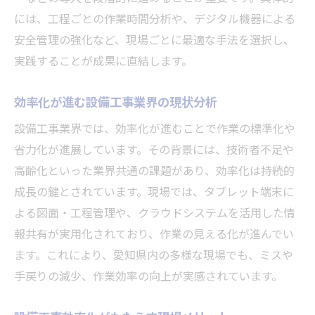
未来志向の設備工事現場づくりの秘訣
には、工程ごとの作業時間分析や、デジタル機器による
設備工事効率化と現場改善の相乗効果
安全管理の強化など、現場ごとに最適な手法を選択し、
設備工事効率化の鍵となる最新技術とは
実践することが成果に直結します。
設備工事効率化を加速させるICT技術解説
効率化が進む設備工事業界の現状分析
AI・IoTが変える設備工事の基本と実践
設備工事効率化に役立つデジタルツール活
設備工事業界では、効率化が進むことで作業の標準化や
用法
省力化が進展しています。その背景には、技術者不足や
高齢化といった業界共通の課題があり、効率化は持続的
現場で進化する設備工事の最新技術事例
成長の鍵とされています。現場では、タブレット端末に
設備工事効率化を支える革新的ソリューシ
よる図面・工程管理や、クラウドシステムを活用した情
ョン
報共有が実用化されており、作業の見える化が進んでい
作業負担軽減へ導く設備工事の新潮流
ます。これにより、愛知県内の多様な現場でも、ミスや
設備工事効率化で実現する作業負担の軽減
手戻りの減少、作業効率の向上が実感されています。
策
省力化機器が支える設備工事効率化の新常