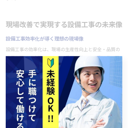
現場改善で実現する設備工事の未来像
設備工事効率化が導く理想の現場像
設備工事の効率化は、現場の生産性向上と安全・品質の
確保を同時に実現するための重要な鍵です。愛知県の設
備工事現場では、AIやIoTといった最新技術の導入によ
り、作業プロセスの自動化や情報共有の迅速化が進んで
います。例えば、3D設計を活用した事前シミュレーショ
ンや、現場ごとの進捗をリアルタイムで把握できる管理
システムの導入が広がっています。これにより、無駄な
作業やミスの削減が可能となり、理想的な現場環境の実
現が現実的な目標となっています。効率化の推進は、従
事者の働きやすさや企業の競争力強化にも直結します。