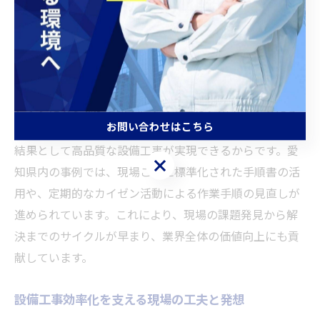
現場改善で生まれる設備工事の新価値
現場改善を通じて生まれる新たな価値は、単なる作業の
短縮だけでなく、品質や安全性の向上、従業員の満足度
アップにもつながります。その理由は、効率化がもたら
お問い合わせはこちら
す余裕が現場の確認作業や創意工夫の時間を生み出し、
結果として高品質な設備工事が実現できるからです。愛
お問い合わせはこちら
知県内の事例では、現場ごとに標準化された手順書の活
用や、定期的なカイゼン活動による作業手順の見直しが
進められています。これにより、現場の課題発見から解
決までのサイクルが早まり、業界全体の価値向上にも貢
献しています。
設備工事効率化を支える現場の工夫と発想