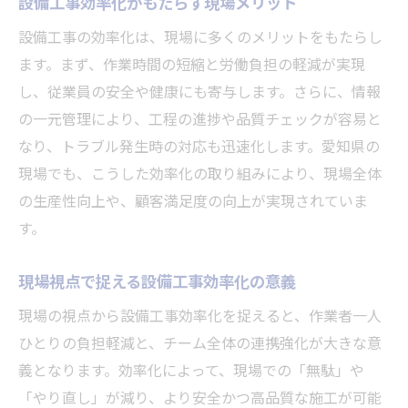
設備工事効率化がもたらす現場メリット
識
設備工事の効率化は、現場に多くのメリットをもたらし
設備工事効率化と働き方改革の最新動向
ます。まず、作業時間の短縮と労働負担の軽減が実現
作業分担見直しで叶える設備工事効率化
し、従業員の安全や健康にも寄与します。さらに、情報
設備工事現場で注目の負担軽減テクノロジ
の一元管理により、工程の進捗や品質チェックが容易と
ー
なり、トラブル発生時の対応も迅速化します。愛知県の
現場でも、こうした効率化の取り組みにより、現場全体
の生産性向上や、顧客満足度の向上が実現されていま
す。
現場視点で捉える設備工事効率化の意義
現場の視点から設備工事効率化を捉えると、作業者一人
ひとりの負担軽減と、チーム全体の連携強化が大きな意
義となります。効率化によって、現場での「無駄」や
「やり直し」が減り、より安全かつ高品質な施工が可能