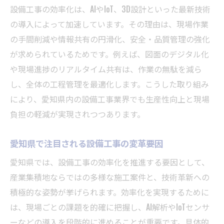
設備工事改革で業務負担を減らす方法
設備工事の効率化は、AIやIoT、3D設計といった最新技術
の導入によって加速しています。その理由は、現場作業
効果的な設備工事の生産性アップ施策
の手間削減や情報共有の円滑化、安全・品質管理の強化
現場管理で差が出る設備工事効率化策
が求められているためです。例えば、図面のデジタル化
効率化を目指すなら設備工事の技術革新
や現場進捗のリアルタイム共有は、作業の無駄を減ら
設備工事効率化に活きる最新技術の導入法
し、全体の工程管理を最適化します。こうした取り組み
技術革新が変える設備工事の現場プロセス
により、愛知県内の設備工事業界でも生産性向上と現場
設備工事効率化とAI・IoT活用の実際
負担の軽減が実現されつつあります。
設備工事で進む技術革新の具体例紹介
愛知県で注目される設備工事の変革要因
効率化実現へ向けた設備工事の技術進化
現場改善で実現する設備工事の未来像
愛知県では、設備工事の効率化を推進する要因として、
産業集積地ならではの多様な施工案件と、技術革新への
設備工事効率化が導く理想の現場像
積極的な姿勢が挙げられます。効率化を実現するために
現場改善で生まれる設備工事の新価値
は、現場ごとの課題を的確に把握し、AI解析やIoTセンサ
設備工事効率化を支える現場の工夫と発想
ーなどの導入を段階的に進めることが重要です。具体的