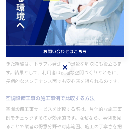
豊富な実績を持つ空調設備工事の魅力
豊富な実績を持つ空調設備工事サービスには、技術力の
高さと柔軟な対応力という大きな魅力があります。理由
は、多種多様な建物や環境で培ったノウハウが、安全か
つ効率的な施工につながるためです。例えば、商業施
お問い合わせはこちら
設、工場、住宅など、現場ごとに異なる課題に対応して
きた経験は、トラブル発生時の迅速な解決にも役立ちま
お問い合わせはこちら
す。結果として、利用者は快適な空間づくりとともに、
長期的なメンテナンス面でも安心感を得られるのです。
空調設備工事の施工事例で比較する方法
空調設備工事サービスを比較する際は、具体的な施工事
例をチェックするのが効果的です。なぜなら、事例を見
ることで業者の得意分野や対応範囲、施工の丁寧さを把