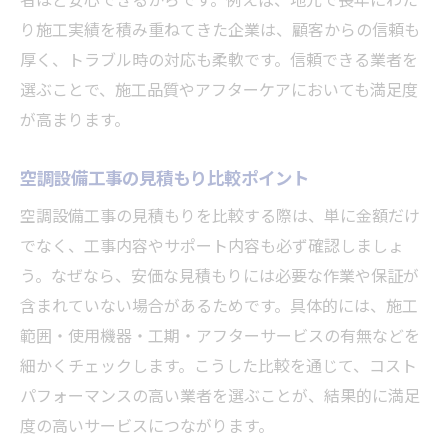
り施工実績を積み重ねてきた企業は、顧客からの信頼も
豊富な実績を持つ空調設備工事の魅力
厚く、トラブル時の対応も柔軟です。信頼できる業者を
空調設備工事の施工事例で比較する方法
選ぶことで、施工品質やアフターケアにおいても満足度
空調設備工事サービス選びは実績がカギ
が高まります。
利用者の声から空調設備工事会社を選定
空調設備工事で年収アップを実現する方法
空調設備工事の見積もり比較ポイント
空調設備工事の給与アップにつながる条件
空調設備工事の見積もりを比較する際は、単に金額だけ
年収アップ事例に学ぶ空調設備工事の働き
でなく、工事内容やサポート内容も必ず確認しましょ
方
う。なぜなら、安価な見積もりには必要な作業や保証が
空調設備工事で評価されるスキルとは何か
含まれていない場合があるためです。具体的には、施工
転職で空調設備工事の待遇を改善するコツ
範囲・使用機器・工期・アフターサービスの有無などを
細かくチェックします。こうした比較を通じて、コスト
空調設備工事における昇給のポイントを解
パフォーマンスの高い業者を選ぶことが、結果的に満足
説
度の高いサービスにつながります。
転職活動に役立つ空調設備工事の最新情報