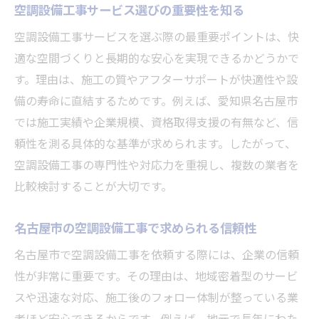
法
空調設備工事サービス選びの重要性を知る
信頼できる空調設備工事の選び方のコツ
空調設備工事サービスを選ぶ際の最重要ポイントは、快
空調設備工事会社の実績と口コミの活用法
適な空間づくりと長期的な安心を実現できるかどうかで
保証やアフターサービスの充実度を比較
す。理由は、施工の質やアフターサポートが快適性や設
備の寿命に直結するためです。例えば、愛知県名古屋市
空調設備工事スタッフの資格や経験の確認
では施工実績や企業規模、資格取得支援の有無など、信
キャリアアップを目指す空調設備工事の道
頼性を測る具体的な基準が求められます。したがって、
空調設備工事業界でのキャリアパスを描く
空調設備工事の専門性や対応力を重視し、複数の業者を
資格取得が空調設備工事の成長を加速
比較検討することが大切です。
新たな現場経験が空調設備工事で役立つ理
由
名古屋市の空調設備工事で求められる信頼性
空調設備工事の転職成功に必要な準備
名古屋市で空調設備工事を依頼する際には、企業の信頼
現場で身につく空調設備工事の専門技術
性が非常に重要です。その理由は、地域密着型のサービ
施工実績から読み解くサービス選びのコツ
スや迅速な対応、施工後のフォロー体制が整っている業
空調設備工事の施工実績が示す信頼性
者ほど安心できるからです。例えば、地元で長年にわた