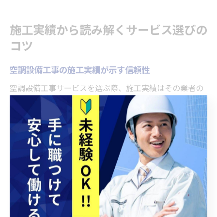
施工実績から読み解くサービス選びの
コツ
空調設備工事の施工実績が示す信頼性
空調設備工事サービスを選ぶ際、施工実績はその業者の
信頼性を測る重要な指標です。なぜなら、豊富な実績が
ある企業は多様な現場経験を積み、技術力や対応力が高
いと評価できるからです。例えば、名古屋市内のオフィ
スや工場、公共施設など幅広い現場での施工事例がある
企業は、環境やニーズに応じた最適な空調設備工事を実
現しやすい傾向があります。だからこそ、施工実績を事
前に確認することが、安心して依頼できる業者選びの第
一歩となります。