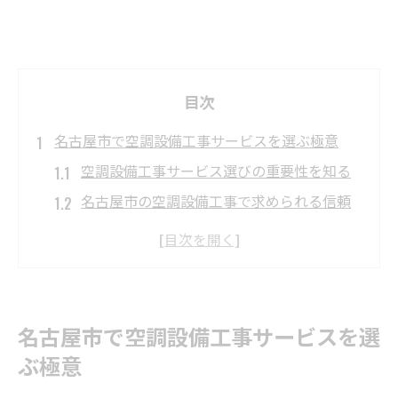
目次
名古屋市で空調設備工事サービスを選ぶ極意
空調設備工事サービス選びの重要性を知る
名古屋市の空調設備工事で求められる信頼
性
空調設備工事の見積もり比較ポイント
施工実績豊富な空調設備工事の強み
空調設備工事のサポート体制と安心感
名古屋市で空調設備工事サービスを選
空調設備工事の信頼性を見極めるポイント
ぶ極意
空調設備工事の施工品質をチェックする方