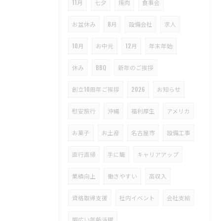
11月
七夕
焼肉
食事会
お盆休み
8月
設備会社
求人
10月
お中元
12月
年末年始
休み
BBQ
新年のご挨拶
創立10周年ご挨拶
2026
お知らせ
慰安旅行
沖縄
福利厚生
アメリカ
お菓子
お土産
名古屋市
設備工事
直行直帰
手に職
キャリアアップ
業績向上
働きやすい
高収入
資格取得支援
社内イベント
会社支給
幅広い年齢活躍