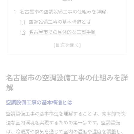
名古屋市の空調設備工事の仕組みを詳解
空調設備工事の基本構造とは
名古屋市での具体的な工事手順
工事の進行を支える最新技術
名古屋市内での工事実例を紹介
工事に必要なライセンスと資格
環境に配慮した設備工事の取り組み
名古屋市の空調設備工事の仕組みを詳
空調設備工事で名古屋市の快適生活を実現
解
快適な生活に欠かせない空調設備工事
空調設備工事の基本構造とは
名古屋市での生活を支える設備の選び方
工事がもたらす快適生活の効果とは
空調設備工事の基本構造を理解することは、効率的で快
適な室内環境を実現するための第一歩です。空調設備
実際の工事例とその効果を検証
は、冷暖房や換気を通じて室内の温度や湿度を調整し、
名古屋市での工事による環境改善事例