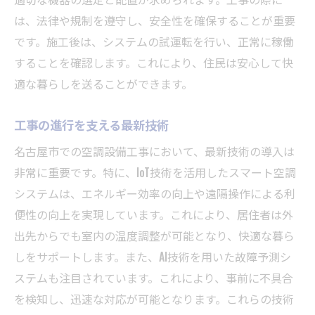
施工前に確認すべき重要ポイント
は、法律や規制を遵守し、安全性を確保することが重要
です。施工後は、システムの試運転を行い、正常に稼働
名古屋市における安心の選び方ガイド
することを確認します。これにより、住民は安心して快
快適な暮らしを支える名古屋市の空調設備工事
適な暮らしを送ることができます。
空調設備工事がもたらす快適空間
名古屋市での工事が暮らしに与える恩恵
工事の進行を支える最新技術
設備工事の事例紹介で理解を深める
名古屋市での空調設備工事において、最新技術の導入は
名古屋市での工事成功事例を分析
非常に重要です。特に、IoT技術を活用したスマート空調
空調設備が快適環境を実現する鍵
システムは、エネルギー効率の向上や遠隔操作による利
名古屋市内の工事イノベーション
便性の向上を実現しています。これにより、居住者は外
名古屋市における空調設備工事の流れと注意点
出先からでも室内の温度調整が可能となり、快適な暮ら
しをサポートします。また、AI技術を用いた故障予測シ
初めての空調設備工事の流れを学ぶ
ステムも注目されています。これにより、事前に不具合
工事進行中に注意すべきポイント
を検知し、迅速な対応が可能となります。これらの技術
名古屋市での工事ステップを解説