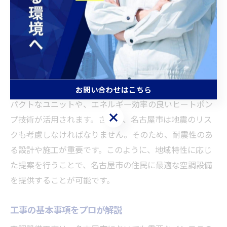
名古屋市は気候や都市の特性により、空調設備工事にお
いて特有のニーズがあります。まず、夏の高温多湿に対
応するための冷房効率の高いシステムや、冬の寒さに対
する暖房性能の高い設備が求められます。また、都市部
では省スペースかつ高効率な設備が必要とされることが
多く、これに応えるために最新の技術を取り入れたコン
お問い合わせはこちら
パクトなユニットや、エネルギー効率の良いヒートポン
お問い合わせはこちら
プ技術が活用されます。さらに、名古屋市は地震のリス
クも考慮しなければなりません。そのため、耐震性のあ
る設計や施工が重要です。このように、地域特性に応じ
た提案を行うことで、名古屋市の住民に最適な空調設備
を提供することが可能です。
工事の基本事項をプロが解説