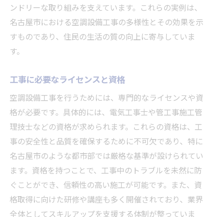
工事がもたらす地域経済への貢献
ンドリーな取り組みを支えています。これらの実例は、
名古屋市における空調設備工事の多様性とその効果を示
名古屋市民の生活を豊かにする工事
すものであり、住民の生活の質の向上に寄与していま
空調設備工事の社会的役割を考察
す。
未来に向けた設備工事の課題と展望
工事に必要なライセンスと資格
空調設備工事を行うためには、専門的なライセンスや資
格が必要です。具体的には、電気工事士や管工事施工管
理技士などの資格が求められます。これらの資格は、工
事の安全性と品質を確保するために不可欠であり、特に
名古屋市のような都市部では厳格な基準が設けられてい
ます。資格を持つことで、工事中のトラブルを未然に防
ぐことができ、信頼性の高い施工が可能です。また、資
格取得に向けた研修や講座も多く開催されており、業界
全体としてスキルアップを支援する体制が整っていま