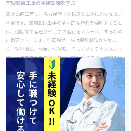
空調設備工事の基礎知識を学ぶ
空調設備工事は、名古屋市での快適な生活に欠かせない
基盤です。空調設備工事の基本的な流れを理解すること
は、適切な業者選びや工事の進行をスムーズにするため
に重要です。まず、空調設備工事は設計段階から始ま
り、現地調査、設置、試運転、そしてメンテナンスまで
の一連のプロセスを含みます。設計段階では、建物の構
造や使用目的に応じた最適なシステムの選定が行われま
す。現地調査では、実際の設置環境を確認し、適切な配
置や配管ルートの計画が立てられます。設置と試運転で
は、システムが正しく動作することを確認し、最後に定
期的なメンテナンスを行うことで長期間にわたり安定し
た性能を保ちます。
名古屋市特有の工事ニーズに応える方法