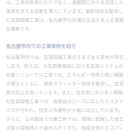
は、工事の効率化だけでなく、長期間にわたる安定した
工事の流れをスムーズにするコツ
運用を支える役割を果たしています。最新技術を駆使し
注意すべき法的要件と規制
た空調設備工事は、名古屋市の快適な生活を支える重要
工事後のフォローアップ方法
な要素です。
空調設備工事で名古屋市の暮らしを快適に
名古屋市内での工事実例を紹介
生活の質を向上させる空調設備工事
名古屋市での快適な暮らしの実現方法
名古屋市内では、空調設備工事のさまざまな実例が存在
します。例えば、大型商業施設における空調システムの
空調設備がもたらす健康的な生活
全面リニューアル工事では、エネルギー効率の高い機器
名古屋市での工事の実例と成果
の導入とともに、最新のフィルター技術を駆使し、空気
工事後のメンテナンスとその重要性
質の向上を図っています。また、住宅地における小規模
空調設備工事の未来展望を考える
な空調設備工事では、各家庭のニーズに応じたカスタマ
名古屋市での空調設備工事の重要性を理解する
イズが行われ、住民の快適性が大幅に向上しています。
空調設備工事が持つ地域への影響
さらに、公共施設での施工例では、環境に配慮した省エ
名古屋市での工事の歴史と現在
ネ型の設備導入が進められており、地域全体のエコフレ