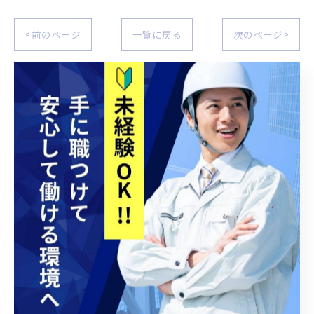
< 前のページ
一覧に戻る
次のページ >
関連タグ
#設備会社
#お中元
#名古屋市
カテゴリー
Categories
全てのカテゴリー
現場作業員
現場管理