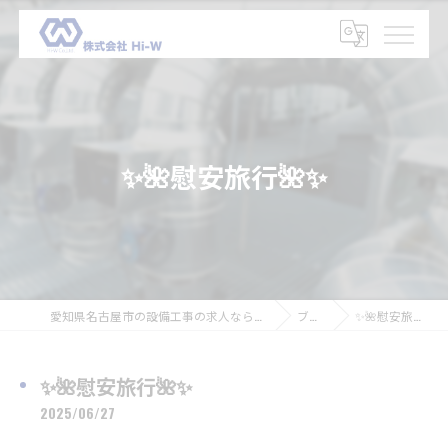
✨🌺慰安旅行🌺✨
愛知県名古屋市の設備工事の求人なら株式会社Hi-W
ブログ
✨🌺慰安旅行🌺✨
✨🌺慰安旅行🌺✨
2025/06/27