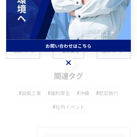
--
現場作業員
現場管理
正社員
未経験
福利厚生
お問い合わせはこちら
< 前のページ
一覧に戻る
次のページ >
お問い合わせはこちら
関連タグ
#設備工事
#福利厚生
#沖縄
#慰安旅行
#社内イベント